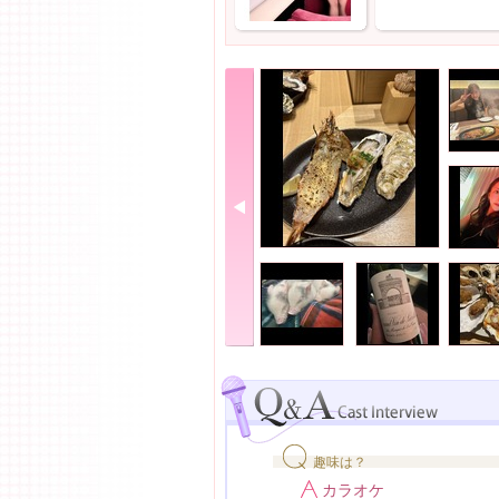
趣味は？
カラオケ