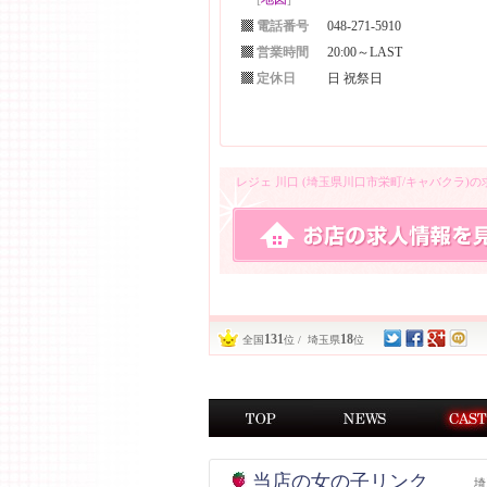
電話番号
048-271-5910
営業時間
20:00～LAST
定休日
日 祝祭日
レジェ 川口 (埼玉県川口市栄町/キャバクラ)
131
18
全国
位 / 埼玉県
位
当店の女の子リンク
埼