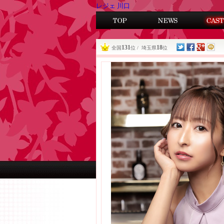
レジェ 川口
131
18
全国
位 / 埼玉県
位