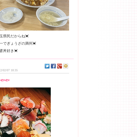
玉県民だからね💓
一でぎょうざの満州💓
2/02/07 18:35
🐟🐟