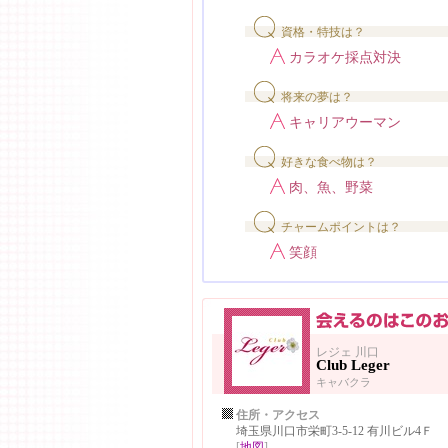
資格・特技は？
カラオケ採点対決
将来の夢は？
キャリアウーマン
好きな食べ物は？
肉、魚、野菜
チャームポイントは？
笑顔
レジェ 川口
Club Leger
キャバクラ
住所・アクセス
埼玉県川口市栄町3-5-12 有川ビル4Ｆ
[
地図
]