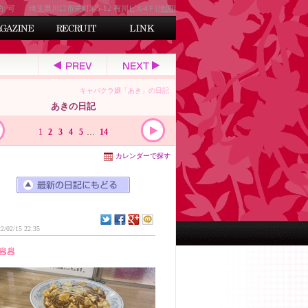
約: 可
埼玉県川口市栄町3-5-12 有川ビル4Ｆ[
地図
]
キャバクラ嬢「あき」の日記
あきの日記
1
2
3
4
5
…
14
カレンダーで探す
2/02/15 22:35
🥟🥟