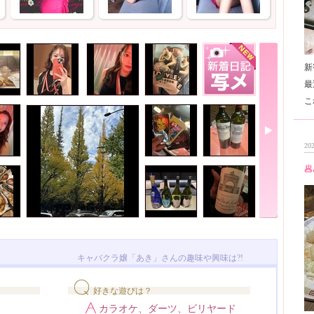
新
最
202
🥟
キャバクラ嬢「あき」さんの趣味や興味は?!
好きな遊びは？
カラオケ、ダーツ、ビリヤード