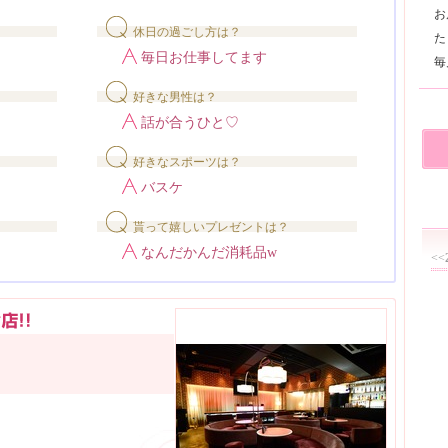
お
休日の過ごし方は？
た
毎日お仕事してます
好きな男性は？
話が合うひと♡
好きなスポーツは？
バスケ
貰って嬉しいプレゼントは？
なんだかんだ消耗品w
<<