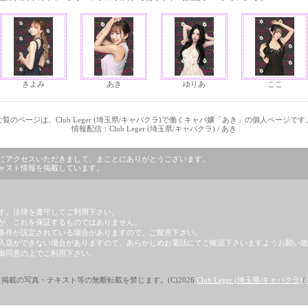
きよみ
あき
ゆりあ
ここ
ご覧のページは、Club Leger (埼玉県/キャバクラ)で働くキャバ嬢「あき」の個人ページです
情報配信：Club Leger (埼玉県/キャバクラ) / あき
」のページにアクセスいただきまして、まことにありがとうございます。
)のキャスト情報を掲載しています。
す。法律を遵守してご利用下さい。
が、これを保証するものではありません。
条件が設定されている場合がありますので、ご留意下さい。
入店ができない場合がありますので、あらかじめお電話にてご確認下さいますようお願い致
御同意の上でご利用下さい。
掲載の写真・テキスト等の無断転載を禁じます。(C)2026
Club Leger (埼玉県/キャバクラ)
/