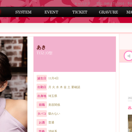
キャバクラ
TEL: 048-271-5910 / 予
あき
T152 | O型
誕生日
11月4日
出勤日
月 火 水 木 金 土 要確認
出身地
埼玉県
202
前職
美容関係
🥟
タバコ
吸わない
お酒
普通
性格
清純系