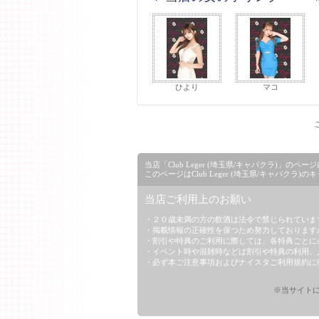
ひより
マコ
当店「Club Leger (埼玉県/キャバクラ)
このページはClub Leger (埼玉県/キャバクラ
当店ご利用上のお願い
・２０歳未満の方の飲酒は法令で禁じられていま
・掲載情報の正確性を保つため努力しております
・割引や特典のご利用に際しては、各特典ごとに
・イベント時や混雑時などは割引や特典の利用、
・必ず本ご注意事項および
ナイスタご利用規約
に
※当サイトに