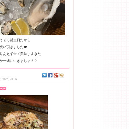
うそろ誕生日だから
祝い頂きました❤️
りあえず全て美味しすぎた
1/10/28 20:06
🥓🥓