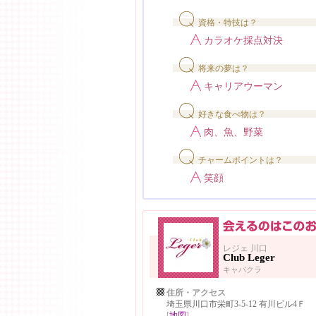
資格・特技は？
カラオケ採点対決
将来の夢は？
キャリアウーマン
好きな食べ物は？
肉、魚、野菜
チャームポイントは？
笑顔
レジェ 川口
Club Leger
キャバクラ
住所・アクセス
埼玉県川口市栄町3-5-12 有川ビル4Ｆ
[
地図
]