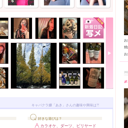
お
焼
202
🍖
キャバクラ嬢「あき」さんの趣味や興味は?!
好きな遊びは？
カラオケ、ダーツ、ビリヤード