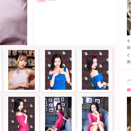
も
前
と
202
🥓