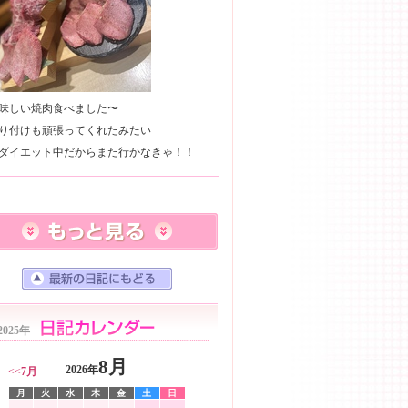
味しい焼肉食べました〜
り付けも頑張ってくれたみたい
2025年
8月
2026年
<<
7月
月
火
水
木
金
土
日