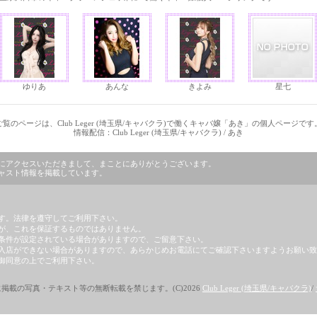
ゆりあ
あんな
きよみ
星七
ご覧のページは、Club Leger (埼玉県/キャバクラ)で働くキャバ嬢「あき」の個人ページです
情報配信：Club Leger (埼玉県/キャバクラ) / あき
」のページにアクセスいただきまして、まことにありがとうございます。
)のキャスト情報を掲載しています。
す。法律を遵守してご利用下さい。
が、これを保証するものではありません。
条件が設定されている場合がありますので、ご留意下さい。
入店ができない場合がありますので、あらかじめお電話にてご確認下さいますようお願い致
御同意の上でご利用下さい。
掲載の写真・テキスト等の無断転載を禁じます。(C)2026
Club Leger (埼玉県/キャバクラ)
/