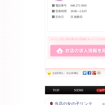
電話番号
048-271-5910
営業時間
20:00～LAST
定休日
日 祝祭日
レジェ 川口 (埼玉県川口市栄町/キャバクラ)
131
18
全国
位 / 埼玉県
位
当店の女の子リンク
埼