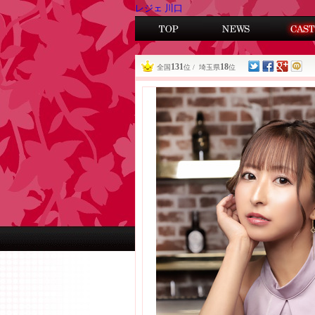
レジェ 川口
131
18
全国
位 / 埼玉県
位