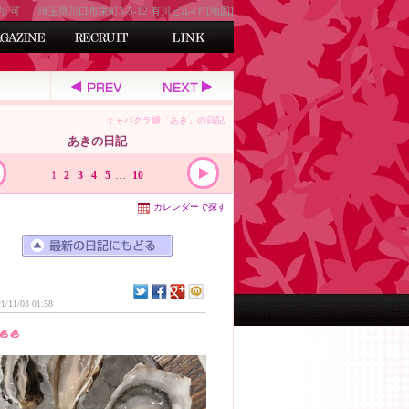
約: 可
埼玉県川口市栄町3-5-12 有川ビル4Ｆ[
地図
]
キャバクラ嬢「あき」の日記
あきの日記
1
2
3
4
5
…
10
カレンダーで探す
1/11/03 01:58
🦪🦪