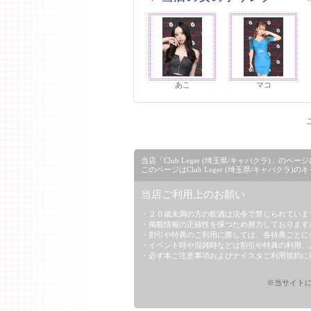
あこ
マコ
当店「Club Leger (埼玉県/キャバクラ)
このページはClub Leger (埼玉県/キャバクラ
当店ご利用上のお願い
・２０歳未満の方の飲酒は法令で禁じられていま
・掲載情報の正確性を保つため努力しております
・割引や特典のご利用に際しては、各特典ごとに
・イベント時や混雑時などは割引や特典の利用、
・必ず本ご注意事項および
ナイスタご利用規約
に
※当サイトに