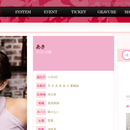
キャバクラ
TEL: 048-271-5910 / 予
あき
T152 | O型
誕生日
11月4日
出勤日
月 火 水 木 金 土 要確認
出身地
埼玉県
202
前職
美容関係
🦪
タバコ
吸わない
お酒
普通
性格
清純系