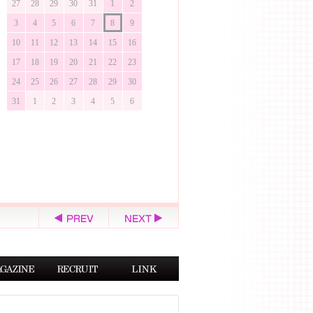
27
28
29
30
31
1
2
3
4
5
6
7
8
9
10
11
12
13
14
15
16
17
18
19
20
21
22
23
24
25
26
27
28
29
30
31
1
2
3
4
5
6