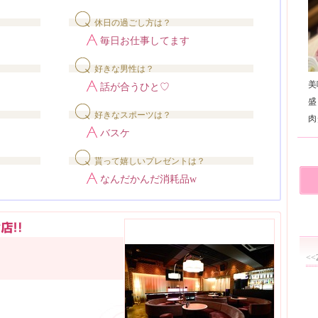
休日の過ごし方は？
毎日お仕事してます
好きな男性は？
美
話が合うひと♡
盛
好きなスポーツは？
バスケ
貰って嬉しいプレゼントは？
なんだかんだ消耗品w
<<