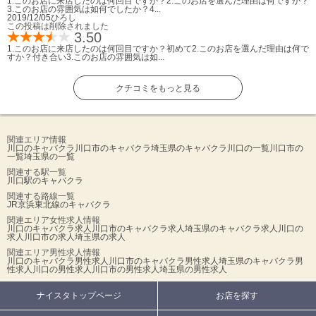
1.このお店に来店したのは何回目ですか？2.このお店を選んだ理由は何ですか？
3.このお店の雰囲気は如何でしたか？4...
2019/12/05
ひろし
この投稿は削除されました
3.50
1.このお店に来店したのは何回目ですか？初めて2.このお店を選んだ理由は何で
すか？付き合い3.このお店の雰囲気は如...
クチコミをもっと見る
関連エリア情報
川口のキャバクラ
川口市のキャバクラ
埼玉県のキャバクラ
川口の一覧
川口市の
一覧
埼玉県の一覧
関連する駅一覧
川口駅のキャバクラ
関連する路線一覧
JR京浜東北線のキャバクラ
関連エリア女性求人情報
川口のキャバクラ求人
川口市のキャバクラ求人
埼玉県のキャバクラ求人
川口の
求人
川口市の求人
埼玉県の求人
関連エリア男性求人情報
川口のキャバクラ男性求人
川口市のキャバクラ男性求人
埼玉県のキャバクラ男
性求人
川口の男性求人
川口市の男性求人
埼玉県の男性求人
ナイスタトップページ
お店を探す