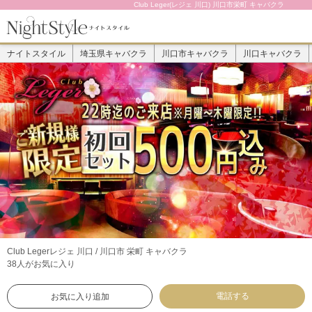
Club Leger(レジェ 川口) 川口市栄町 キャバクラ
ナイトスタイル
埼玉県キャバクラ
川口市キャバクラ
川口キャバクラ
Club Leger
レジェ 川口 / 川口市 栄町 キャバクラ
38人がお気に入り
電話する
お気に入り追加