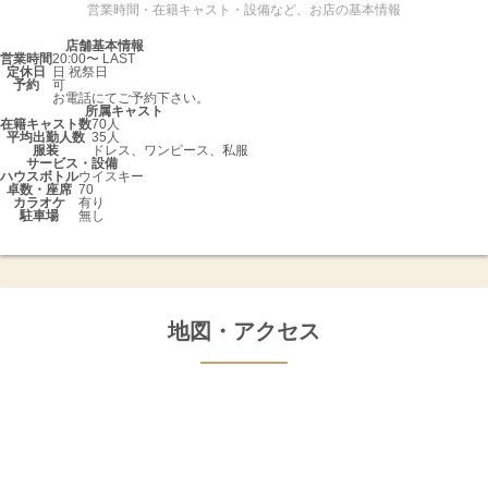
営業時間・在籍キャスト・設備など、お店の基本情報
店舗基本情報
営業時間
20:00〜 LAST
定休日
日 祝祭日
予約
可
お電話にてご予約下さい。
所属キャスト
在籍キャスト数
70人
平均出勤人数
35人
服装
ドレス、ワンピース、私服
サービス・設備
ハウスボトル
ウイスキー
卓数・座席
70
カラオケ
有り
駐車場
無し
地図・アクセス