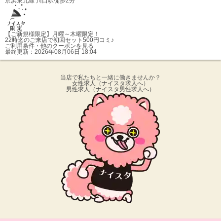
京浜東北線 川口駅徒歩2分
【ご新規様限定】
月曜～木曜限定！
22時迄のご来店で初回セット500円コミ♪
ご利用条件・他のクーポンを見る
最終更新：
2026年08月06日 18:04
当店で私たちと一緒に働きませんか？
女性求人
（ナイスタ求人へ）
男性求人
（ナイスタ男性求人へ）