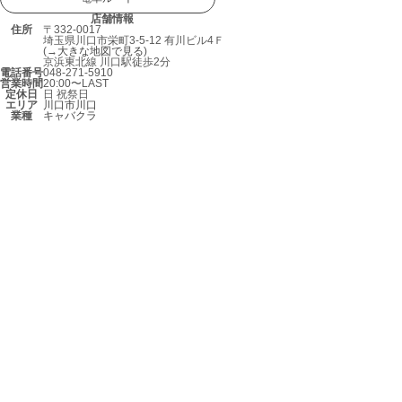
店舗情報
住所
〒332-0017
埼玉県川口市栄町3-5-12 有川ビル4Ｆ
(→
大きな地図で見る
)
京浜東北線 川口駅徒歩2分
電話番号
048-271-5910
営業時間
20:00〜LAST
定休日
日 祝祭日
エリア
川口市
川口
業種
キャバクラ