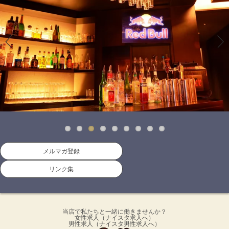
Previous
Next
メルマガ登録
リンク集
当店で私たちと一緒に働きませんか？
女性求人
（ナイスタ求人へ）
男性求人
（ナイスタ男性求人へ）