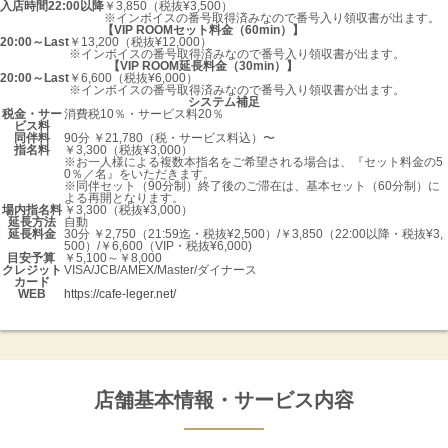
入店時間22:00以降
￥3,850（税抜¥3,500）
※インボイスの番号取得済みなので番号入り領収書が出ます。
【VIP ROOMセット料金（60min）】
20:00～Last
￥13,200（税抜¥12,000）
※インボイスの番号取得済みなので番号入り領収書が出ます。
【VIP ROOM延長料金（30min）】
20:00～Last
￥6,600（税抜¥6,000）
※インボイスの番号取得済みなので番号入り領収書が出ます。
システム補足
税金・サー
消費税10％・サービス料20％
ビス料
同伴料
90分 ￥21,780（税・サービス料込）〜
指名料
￥3,300（税抜¥3,000）
※お一人様による複数本指名をご希望される場合は、『セット料金の5
0％／名』をいただきます。
※同伴セット（90分制）終了後のご滞在は、基本セット（60分制）に
よる再開となります。
場内指名料
￥3,300（税抜¥3,000）
延長方法
自動
延長料金
30分 ￥2,750（21:59迄・税抜¥2,500）/￥3,850（22:00以降・税抜¥3,
500）/￥6,600（VIP・税抜¥6,000)
目安予算
￥5,100～￥8,000
クレジット
VISA/JCB/AMEX/Master/ダイナース
カード
WEB
https://cafe-leger.net/
店舗基本情報・サービス内容